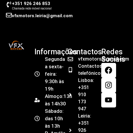
+351 926 246 853
Chamada rede móvel nacional
vfxmotors.leiria@gmail.com
Informações
Contactos
Redes
Sociais
Segunda
vfxmotors@gmail.com
Contactos
a sexta-
telefónicos
feira:
Lisboa:
9:30h às
+351
19h
910
Almoço:13h
173
às 14h30
947
Sábado:
Leiria:
das 10h
+351
às 13h
926