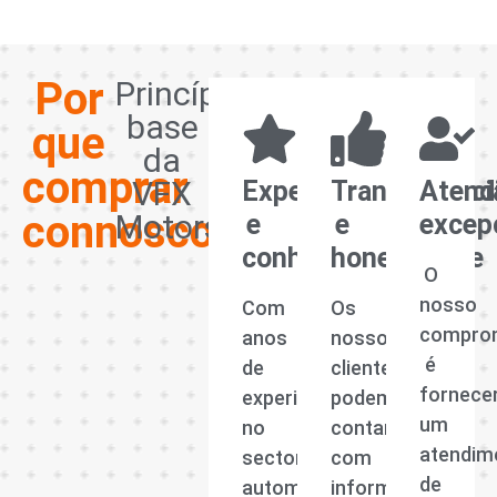
Por
Princípios
base
que
da
comprar
VFX
Experiência
Transparênci
Atend
connosco?
Motors
e
e
excep
conhecimento
honestidade
O
nosso
Com
Os
compro
anos
nossos
é
de
clientes
fornece
experiência
podem
um
no
contar
atendim
sector
com
de
automóvel,
informações