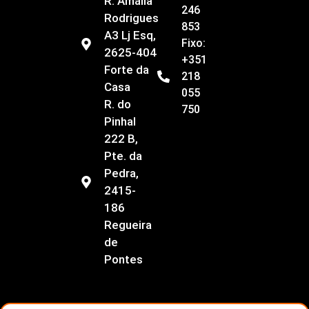
R. Amália
246
Rodrigues
853
A3 Lj Esq,
Fixo:
2625-404
+351
Forte da
218
Casa
055
R. do
750
Pinhal
222 B,
Pte. da
Pedra,
2415-
186
Regueira
de
Pontes