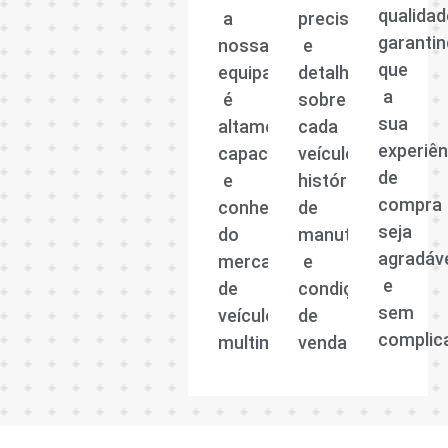
qualidad
a
precisas
garanti
nossa
e
que
equipa
detalhadas
a
é
sobre
sua
altamente
cada
experiên
capacitada
veículo,
de
e
histórico
compra
conhecedora
de
seja
do
manutenção
agradáv
mercado
e
e
de
condições
sem
veículos
de
complic
multimarcas.
venda.