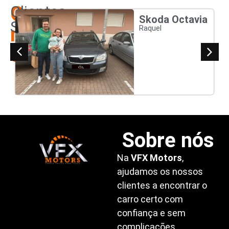
Os
Clientes
Skoda Octavia
Satisfeitos
nossos
Raquel
clientes
Sobre nós
Na
VFX Motors
,
ajudamos os nossos
clientes a encontrar o
carro certo com
confiança e sem
complicações.