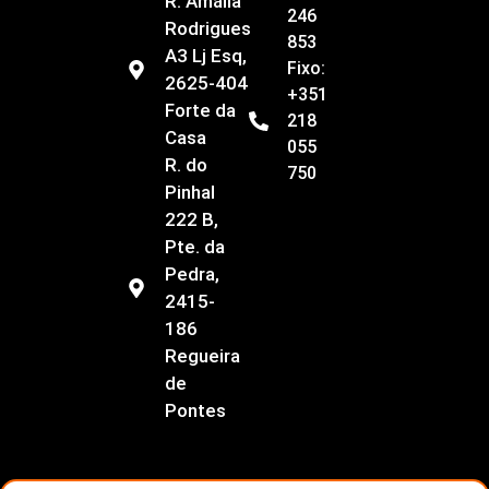
R. Amália
246
Rodrigues
853
A3 Lj Esq,
Fixo:
2625-404
+351
Forte da
218
Casa
055
R. do
750
Pinhal
222 B,
Pte. da
Pedra,
2415-
186
Regueira
de
Pontes