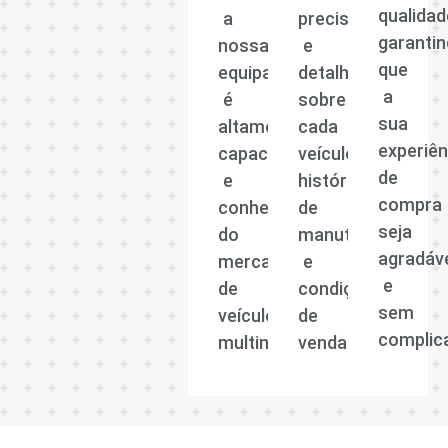
qualidad
a
precisas
garanti
nossa
e
que
equipa
detalhadas
a
é
sobre
sua
altamente
cada
experiên
capacitada
veículo,
de
e
histórico
compra
conhecedora
de
seja
do
manutenção
agradáv
mercado
e
e
de
condições
sem
veículos
de
complic
multimarcas.
venda.