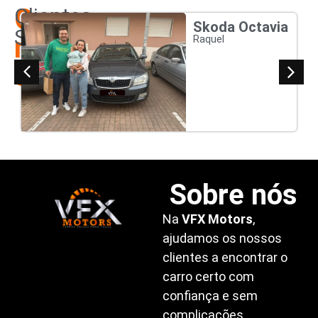
Os
Clientes
Skoda Octavia
Satisfeitos
nossos
Raquel
clientes
Sobre nós
Na
VFX Motors
,
ajudamos os nossos
clientes a encontrar o
carro certo com
confiança e sem
complicações.