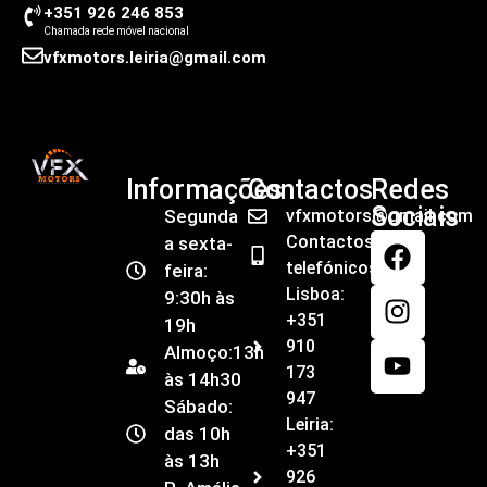
+351 926 246 853
Chamada rede móvel nacional
vfxmotors.leiria@gmail.com
Informações
Contactos
Redes
Sociais
Segunda
vfxmotors@gmail.com
Contactos
a sexta-
telefónicos
feira:
Lisboa:
9:30h às
+351
19h
910
Almoço:13h
173
às 14h30
947
Sábado:
Leiria:
das 10h
+351
às 13h
926