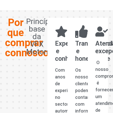
Por
Princípios
base
que
da
comprar
VFX
Experiência
Transparênci
Atend
connosco?
Motors
e
e
excep
conhecimento
honestidade
O
nosso
Com
Os
compro
anos
nossos
é
de
clientes
fornece
experiência
podem
um
no
contar
atendim
sector
com
de
automóvel,
informações