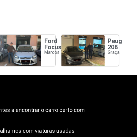
Ford
Peugeot
Focus
208
Marcos
Graça
ntes a encontrar o carro certo com
abalhamos com viaturas usadas