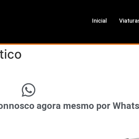
Inicial
Viatura
tico
r connosco agora mesmo por What