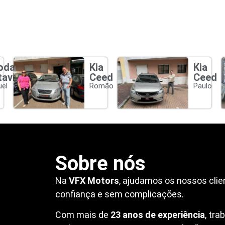
oda
Kia
Kia
tavia
Ceed
Ceed
el
Romão
Paulo
Sobre nós
Na
VFX Motors
, ajudamos os nossos clie
confiança e sem complicações.
Com mais de
23 anos de experiência
, tr