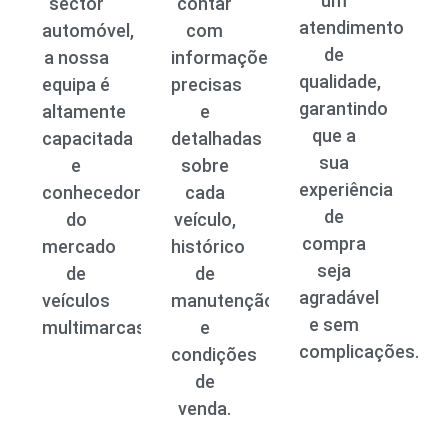
um
sector
contar
atendimento
automóvel,
com
de
a nossa
informações
qualidade,
equipa é
precisas
garantindo
altamente
e
que a
capacitada
detalhadas
sua
e
sobre
experiência
conhecedora
cada
de
do
veículo,
compra
mercado
histórico
seja
de
de
agradável
veículos
manutenção
e sem
multimarcas.
e
complicações.
condições
de
venda.