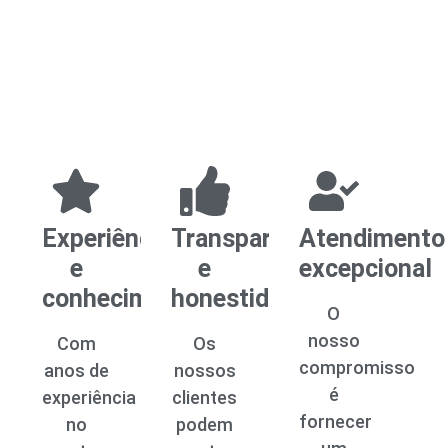
Experiência
Transparência
Atendimento
e
e
excepcional
conhecimento
honestidade
O
nosso
Com
Os
compromisso
anos de
nossos
é
experiência
clientes
fornecer
no
podem