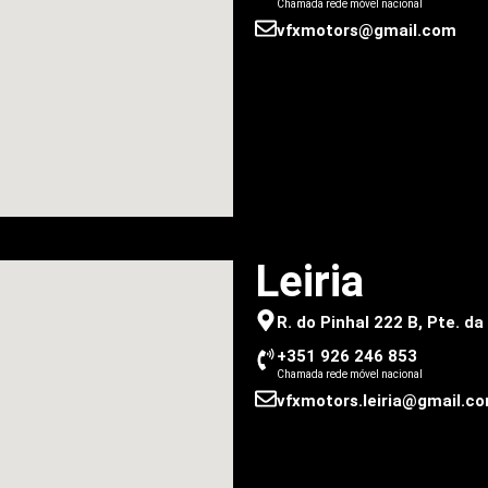
Chamada rede móvel nacional
vfxmotors@gmail.com
Leiria
R. do Pinhal 222 B, Pte. d
+351 926 246 853
Chamada rede móvel nacional
vfxmotors.leiria@gmail.c