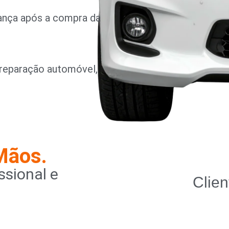
rança após a compra da
reparação automóvel,
Mãos.
sional e
Clien