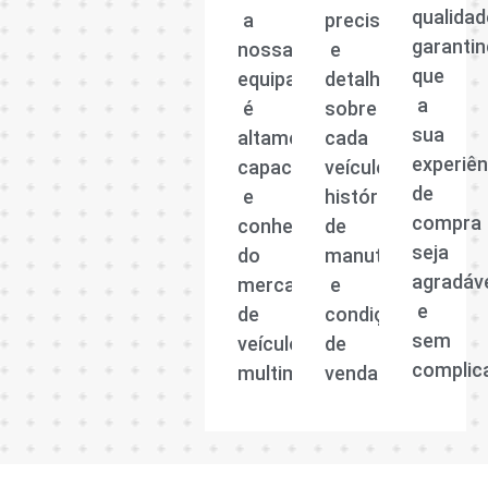
qualidad
a
precisas
garanti
nossa
e
que
equipa
detalhadas
a
é
sobre
sua
altamente
cada
experiên
capacitada
veículo,
de
e
histórico
compra
conhecedora
de
seja
do
manutenção
agradáv
mercado
e
e
de
condições
sem
veículos
de
complic
multimarcas.
venda.