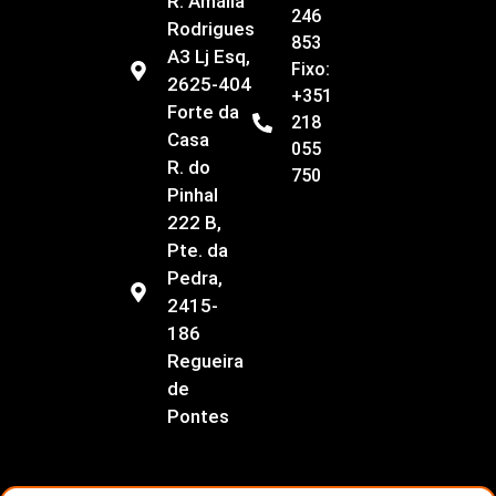
R. Amália
246
Rodrigues
853
A3 Lj Esq,
Fixo:
2625-404
+351
Forte da
218
Casa
055
R. do
750
Pinhal
222 B,
Pte. da
Pedra,
2415-
186
Regueira
de
Pontes