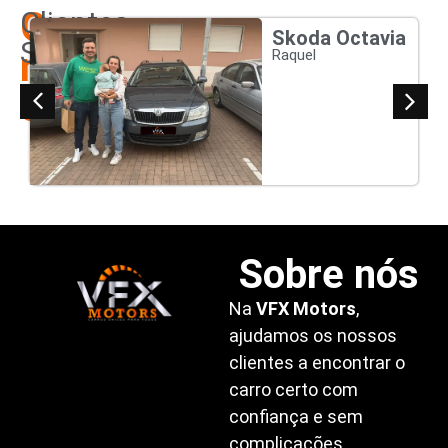
Os
Clientes
Skoda Octavia
Satisfeitos
nossos
Raquel
clientes
Sobre nós
Na
VFX Motors
,
ajudamos os nossos
clientes a encontrar o
carro certo com
confiança e sem
complicações.