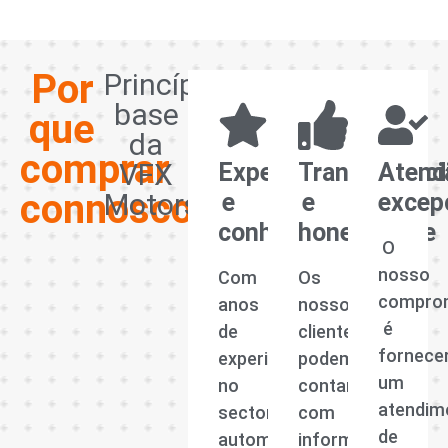
Por
Princípios
base
que
da
comprar
VFX
Experiência
Transparênci
Atend
connosco?
Motors
e
e
excep
conhecimento
honestidade
O
nosso
Com
Os
compro
anos
nossos
é
de
clientes
fornece
experiência
podem
um
no
contar
atendim
sector
com
de
automóvel,
informações