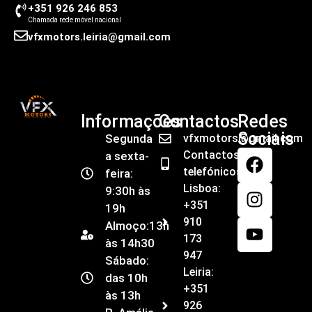
+351 926 246 853
Chamada rede móvel nacional
vfxmotors.leiria@gmail.com
Informações
Contactos
Redes
Sociais
Segunda
vfxmotors@gmail.com
Contactos
a sexta-
telefónicos
feira:
Lisboa:
9:30h às
+351
19h
910
Almoço:13h
173
às 14h30
947
Sábado:
Leiria:
das 10h
+351
às 13h
926