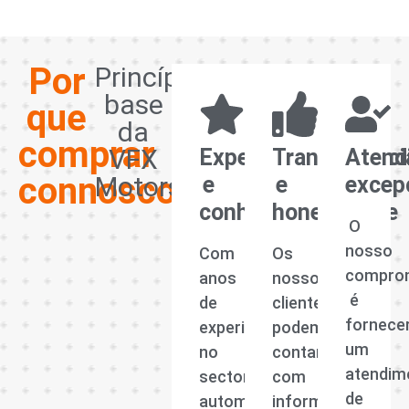
Por
Princípios
base
que
da
comprar
VFX
Experiência
Transparênci
Atend
connosco?
Motors
e
e
excep
conhecimento
honestidade
O
nosso
Com
Os
compro
anos
nossos
é
de
clientes
fornece
experiência
podem
um
no
contar
atendim
sector
com
de
automóvel,
informações