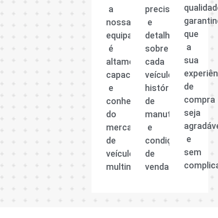
qualidad
a
precisas
garanti
nossa
e
que
equipa
detalhadas
a
é
sobre
sua
altamente
cada
experiên
capacitada
veículo,
de
e
histórico
compra
conhecedora
de
seja
do
manutenção
agradáv
mercado
e
e
de
condições
sem
veículos
de
complic
multimarcas.
venda.