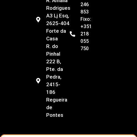
R. Amália
246
Rodrigues
853
A3 Lj Esq,
Fixo:
2625-404
+351
Forte da
218
Casa
055
R. do
750
Pinhal
222 B,
Pte. da
Pedra,
2415-
186
Regueira
de
Pontes