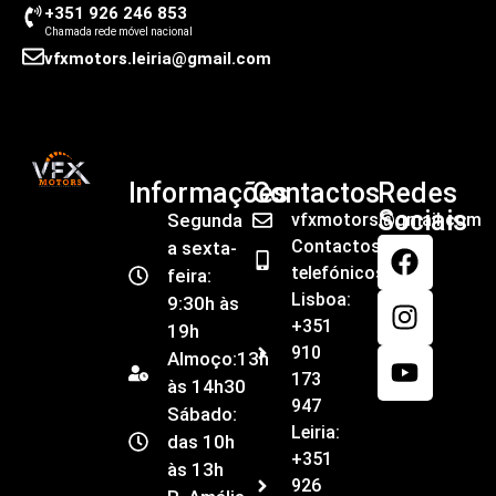
+351 926 246 853
Chamada rede móvel nacional
vfxmotors.leiria@gmail.com
Informações
Contactos
Redes
Sociais
Segunda
vfxmotors@gmail.com
Contactos
a sexta-
telefónicos
feira:
Lisboa:
9:30h às
+351
19h
910
Almoço:13h
173
às 14h30
947
Sábado:
Leiria:
das 10h
+351
às 13h
926