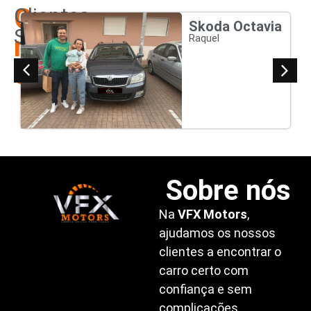
Os
Clientes
Skoda Octavia
Satisfeitos
nossos
Raquel
clientes
Sobre nós
Na
VFX Motors
,
ajudamos os nossos
clientes a encontrar o
carro certo com
confiança e sem
complicações.