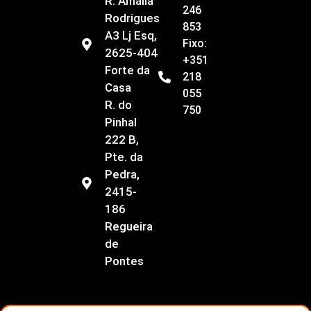
R. Amália
246
Rodrigues
853
A3 Lj Esq,
Fixo:
2625-404
+351
Forte da
218
Casa
055
R. do
750
Pinhal
222 B,
Pte. da
Pedra,
2415-
186
Regueira
de
Pontes