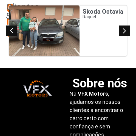
Os
Clientes
Skoda Octavia
Satisfeitos
nossos
Raquel
clientes
Sobre nós
Na
VFX Motors
,
ajudamos os nossos
clientes a encontrar o
carro certo com
confiança e sem
complicações.