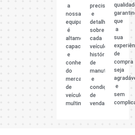
qualidad
a
precisas
garanti
nossa
e
que
equipa
detalhadas
a
é
sobre
sua
altamente
cada
experiên
capacitada
veículo,
de
e
histórico
compra
conhecedora
de
seja
do
manutenção
agradáv
mercado
e
e
de
condições
sem
veículos
de
complic
multimarcas.
venda.