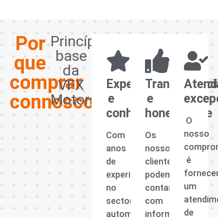
Por
Princípios
base
que
da
comprar
VFX
Experiência
Transparênci
Atend
connosco?
Motors
e
e
excep
conhecimento
honestidade
O
nosso
Com
Os
compro
anos
nossos
é
de
clientes
fornece
experiência
podem
um
no
contar
atendim
sector
com
de
automóvel,
informações