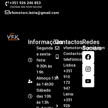
+351 926 246 853
Chamada rede móvel nacional
vfxmotors.leiria@gmail.com
Informações
Contactos
Redes
Sociais
Segunda
vfxmotors@gmail.com
Contactos
a sexta-
telefónicos
feira:
Lisboa:
9:30h às
+351
19h
910
Almoço:13h
173
às 14h30
947
Sábado:
Leiria:
das 10h
+351
às 13h
926