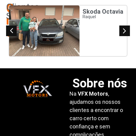
Os
Clientes
Skoda Octavia
Satisfeitos
nossos
Raquel
clientes
Sobre nós
Na
VFX Motors
,
ajudamos os nossos
clientes a encontrar o
carro certo com
confiança e sem
complicações.