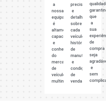
qualidad
a
precisas
garanti
nossa
e
que
equipa
detalhadas
a
é
sobre
sua
altamente
cada
experiên
capacitada
veículo,
de
e
histórico
compra
conhecedora
de
seja
do
manutenção
agradáv
mercado
e
e
de
condições
sem
veículos
de
complic
multimarcas.
venda.