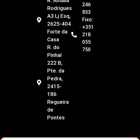
R. Amália
246
Rodrigues
853
A3 Lj Esq,
Fixo:
2625-404
+351
Forte da
218
Casa
055
R. do
750
Pinhal
222 B,
Pte. da
Pedra,
2415-
186
Regueira
de
Pontes