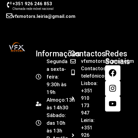
+351 926 246 853
Chamada rede móvel nacional
vfxmotors.leiria@gmail.com
Informações
Contactos
Redes
Sociais
Segunda
vfxmotors@gmail.com
Contactos
a sexta-
telefónicos
feira:
Lisboa:
9:30h às
+351
19h
910
Almoço:13h
173
às 14h30
947
Sábado:
Leiria:
das 10h
+351
às 13h
926