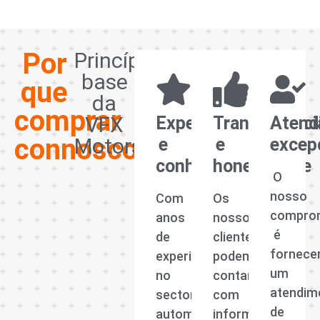
Por
Princípios
base
que
da
comprar
VFX
Experiência
Transparênci
Atend
connosco?
Motors
e
e
excep
conhecimento
honestidade
O
nosso
Com
Os
compro
anos
nossos
é
de
clientes
fornece
experiência
podem
um
no
contar
atendim
sector
com
de
automóvel,
informações