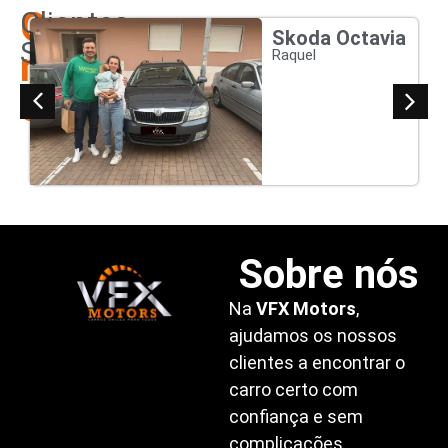
Os
Clientes
Skoda Octavia
Satisfeitos
nossos
Raquel
clientes
Sobre nós
Na
VFX Motors
,
ajudamos os nossos
clientes a encontrar o
carro certo com
confiança e sem
complicações.