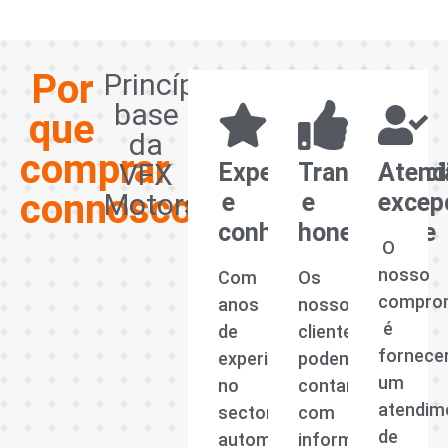
Por
Princípios
base
que
da
comprar
VFX
Experiência
Transparênci
Atend
connosco?
Motors
e
e
excep
conhecimento
honestidade
O
nosso
Com
Os
compro
anos
nossos
é
de
clientes
fornece
experiência
podem
um
no
contar
atendim
sector
com
de
automóvel,
informações