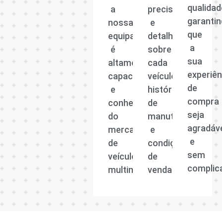
qualidad
a
precisas
garanti
nossa
e
que
equipa
detalhadas
a
é
sobre
sua
altamente
cada
experiên
capacitada
veículo,
de
e
histórico
compra
conhecedora
de
seja
do
manutenção
agradáv
mercado
e
e
de
condições
sem
veículos
de
complic
multimarcas.
venda.