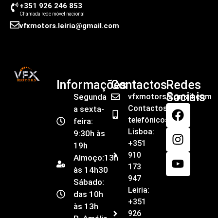
+351 926 246 853
Chamada rede móvel nacional
vfxmotors.leiria@gmail.com
Informações
Contactos
Redes
Sociais
Segunda
vfxmotors@gmail.com
Contactos
a sexta-
telefónicos
feira:
Lisboa:
9:30h às
+351
19h
910
Almoço:13h
173
às 14h30
947
Sábado:
Leiria:
das 10h
+351
às 13h
926