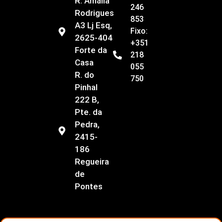
R. Amália
246
Rodrigues
853
A3 Lj Esq,
Fixo:
2625-404
+351
Forte da
218
Casa
055
R. do
750
Pinhal
222 B,
Pte. da
Pedra,
2415-
186
Regueira
de
Pontes