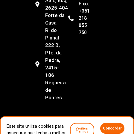
A3 Lj Esq,
Fixo:
2625-404
+351
Forte da
218
Casa
055
R. do
750
Pinhal
222 B,
Pte. da
Pedra,
2415-
186
Regueira
de
Pontes
Este site utiliza cookies para
Concordar
Verificar
Livro de Reclamações
Conflitos de consumo
Termos
assegurar que tenha a melhor