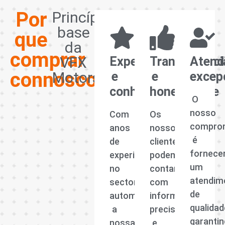
Por
Princípios
base
que
da
comprar
VFX
Experiência
Transparênci
Atend
connosco?
Motors
e
e
excep
conhecimento
honestidade
O
nosso
Com
Os
compro
anos
nossos
é
de
clientes
fornece
experiência
podem
um
no
contar
atendim
sector
com
de
automóvel,
informações
qualidad
a
precisas
garanti
nossa
e