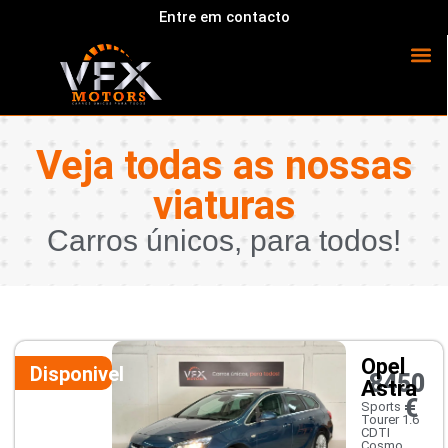
Entre em contacto
Veja todas as nossas
viaturas
Carros únicos, para todos!
Opel
Disponivel
8450
Astra
€
Sports
Tourer 1.6
CDTI
Cosmo