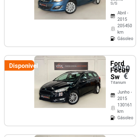
S/S
Abril -
2015
205450
km
Gásoleo
Ford
Disponivel
9950
Focus
€
Sw
Titanium
Junho -
2015
130161
km
Gásoleo