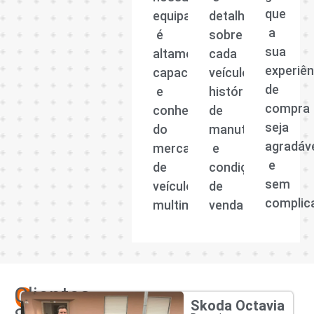
que
equipa
detalhadas
a
é
sobre
sua
altamente
cada
experiên
capacitada
veículo,
de
e
histórico
compra
conhecedora
de
seja
do
manutenção
agradáv
mercado
e
e
de
condições
sem
veículos
de
complic
multimarcas.
venda.
Os
Clientes
Skoda Octavia