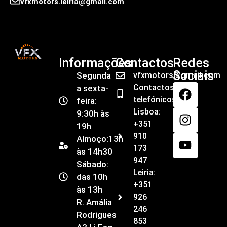
vfxmotors.leiria@gmail.com
Informações
Contactos
Redes
Sociais
Segunda
vfxmotors@gmail.com
Contactos
a sexta-
telefónicos
feira:
Lisboa:
9:30h às
+351
19h
910
Almoço:13h
173
às 14h30
947
Sábado:
Leiria:
das 10h
+351
às 13h
926
R. Amália
246
Rodrigues
853