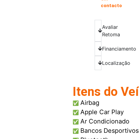
contacto
Avaliar
Retoma
Financiamento
Localização
Itens do Ve
Airbag
✅
Apple Car Play
✅
Ar Condicionado
✅
Bancos Desportivos
✅