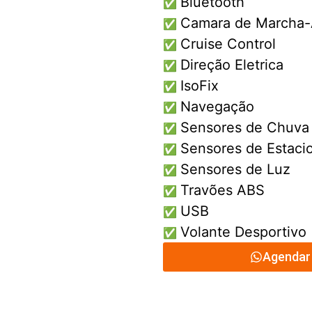
Bluetooth
✅
Camara de Marcha-
✅
Cruise Control
✅
Direção Eletrica
✅
IsoFix
✅
Navegação
✅
Sensores de Chuva
✅
Sensores de Estac
✅
Sensores de Luz
✅
Travões ABS
✅
USB
✅
Volante Desportivo
✅
Agendar 