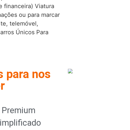
e financeira) Viatura
mações ou para marcar
ite, telemóvel,
arros Únicos Para
s para nos
r
o Premium
implificado