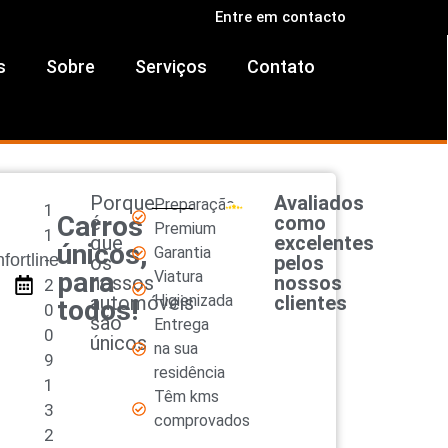
Entre em contacto
s
Sobre
Serviços
Contato
Porque
Avaliados
Preparação
1
Carros
é
como
Premium
i
1
que
excelentes
únicos,
Garantia
fortline
-
os
pelos
para
Viatura
nossos
nossos
2
automóveis
Higienizada
clientes
todos!
0
são
Entrega
0
únicos
na sua
9
residência
1
Têm kms
3
comprovados
2