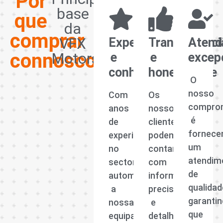
Por
base
que
da
comprar
VFX
Experiência
Transparênci
Atend
connosco?
Motors
e
e
excep
conhecimento
honestidade
O
nosso
Com
Os
compro
anos
nossos
é
de
clientes
fornece
experiência
podem
um
no
contar
atendim
sector
com
de
automóvel,
informações
qualidad
a
precisas
garanti
nossa
e
que
equipa
detalhadas