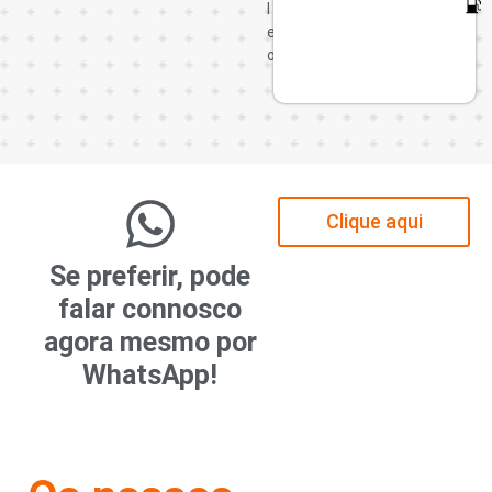
l
e
o
Clique aqui
Se preferir, pode
falar connosco
agora mesmo por
WhatsApp!