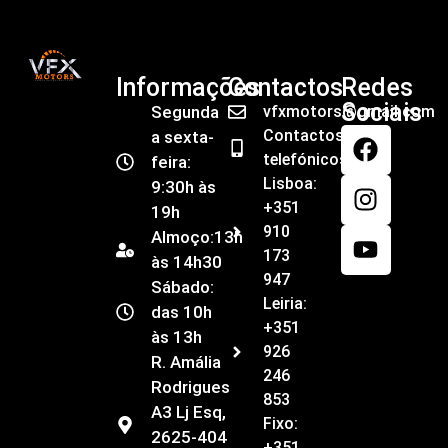
Informações
Contactos
Redes
Sociais
Segunda
vfxmotors@gmail.com
Contactos
a sexta-
telefónicos
feira:
Lisboa:
9:30h às
+351
19h
910
Almoço:13h
173
às 14h30
947
Sábado:
Leiria:
das 10h
+351
às 13h
926
R. Amália
246
Rodrigues
853
A3 Lj Esq,
Fixo:
2625-404
+351