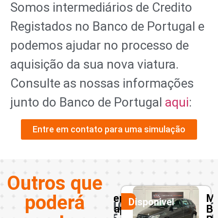
Somos intermediários de Credito
Registados no Banco de Portugal e
podemos ajudar no processo de
aquisição da sua nova viatura.
Consulte as nossas informações
junto do Banco de Portugal
aqui
:
Entre em contato para uma simulação
Outros que
poderá
eot
Renault
Me
Disponivel
Disponivel
10950
1
Captur
B
1.5