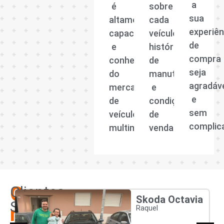
a
é
sobre
sua
altamente
cada
experiên
capacitada
veículo,
de
e
histórico
compra
conhecedora
de
seja
do
manutenção
agradáv
mercado
e
e
de
condições
sem
veículos
de
complic
multimarcas.
venda.
Os
Clientes
Skoda Octavia
Satisfeitos
nossos
Raquel