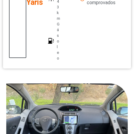
Yaris
4
comprovados
3
k
m
G
á
s
o
l
e
o