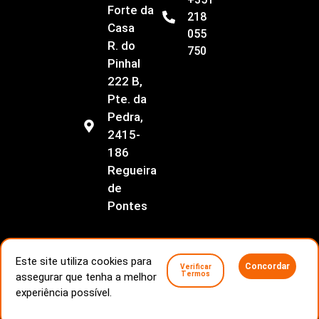
Forte da
218
Casa
055
R. do
750
Pinhal
222 B,
Pte. da
Pedra,
2415-
186
Regueira
de
Pontes
Este site utiliza cookies para
Concordar
Verificar
Termos
assegurar que tenha a melhor
Livro de Reclamações
Conflitos de consumo
experiência possível.
Politica de Privacidade