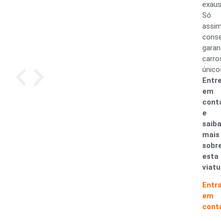
exaus
Só
assi
cons
garan
carro
único
Entr
em
cont
e
saib
mais
sobr
esta
viatu
Entr
em
cont