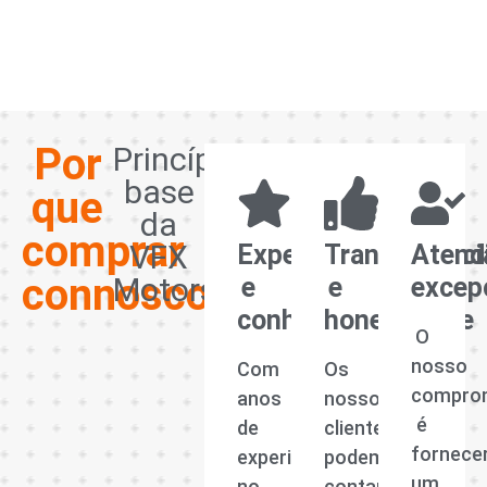
Por
Princípios
base
que
da
comprar
VFX
Experiência
Transparênci
Atend
connosco?
Motors
e
e
excep
conhecimento
honestidade
O
nosso
Com
Os
compro
anos
nossos
é
de
clientes
fornece
experiência
podem
um
no
contar