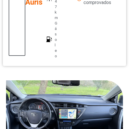
Auris
4
comprovados
7
k
m
G
á
s
o
l
e
o