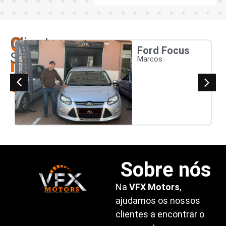
Os
Clientes
Ford Focus
Satisfeitos
nossos
Marcos
clientes
Sobre nós
Na
VFX Motors
,
ajudamos os nossos
clientes a encontrar o