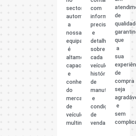
atendim
sector
com
de
automóvel,
informações
qualidad
a
precisas
garanti
nossa
e
que
equipa
detalhadas
a
é
sobre
sua
altamente
cada
experiên
capacitada
veículo,
de
e
histórico
compra
conhecedora
de
seja
do
manutenção
agradáv
mercado
e
e
de
condições
sem
veículos
de
complic
multimarcas.
venda.