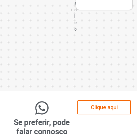
a
s
o
l
e
o
Clique aqui
Se preferir, pode
falar connosco