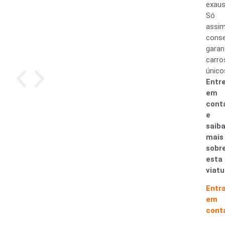
exaus
Só
assi
cons
garan
carro
único
Entr
em
cont
e
saib
mais
sobr
esta
viatu
Entr
em
cont