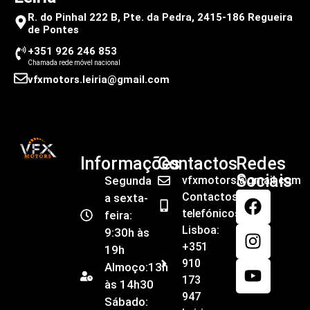
R. do Pinhal 222 B, Pte. da Pedra, 2415-186 Regueira
de Pontes
+351 926 246 853
Chamada rede móvel nacional
vfxmotors.leiria@gmail.com
Informações
Contactos
Redes
Sociais
Segunda
vfxmotors@gmail.com
Contactos
a sexta-
telefónicos
feira:
Lisboa:
9:30h às
+351
19h
910
Almoço:13h
173
às 14h30
947
Sábado: