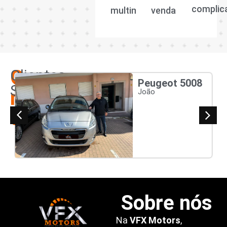
complic
multimarcas.
venda.
Os
Clientes
Peugeot 5008
Satisfeitos
nossos
João
clientes
Sobre nós
Na
VFX Motors
,