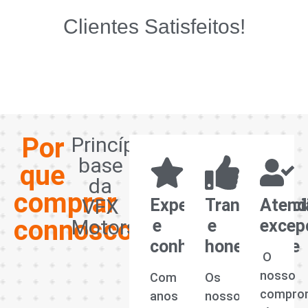
Clientes Satisfeitos!
Por
Princípios
base
que
da
comprar
VFX
Experiência
Transparênci
Atend
connosco?
Motors
e
e
excep
conhecimento
honestidade
O
nosso
Com
Os
compro
anos
nossos