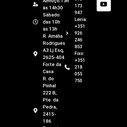
Almoço:13h
173
às 14h30
947
Sábado:
Leiria:
das 10h
+351
às 13h
926
R. Amália
246
Rodrigues
853
A3 Lj Esq,
Fixo:
2625-404
+351
Forte da
218
Casa
055
R. do
750
Pinhal
222 B,
Pte. da
Pedra,
2415-
186