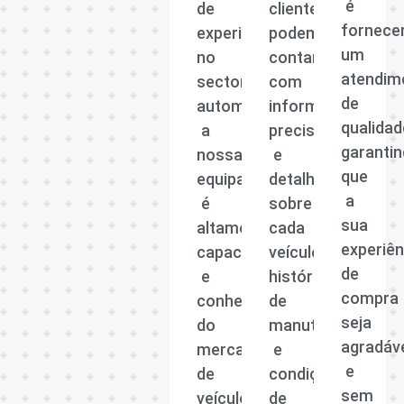
é
de
clientes
fornece
experiência
podem
um
no
contar
atendim
sector
com
de
automóvel,
informações
qualidad
a
precisas
garanti
nossa
e
que
equipa
detalhadas
a
é
sobre
sua
altamente
cada
experiên
capacitada
veículo,
de
e
histórico
compra
conhecedora
de
seja
do
manutenção
agradáv
mercado
e
e
de
condições
sem
veículos
de