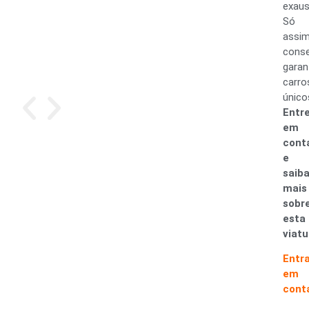
exaus
Só
assi
cons
garan
carro
único
Entr
em
cont
e
saib
mais
sobr
esta
viatu
Entr
em
cont