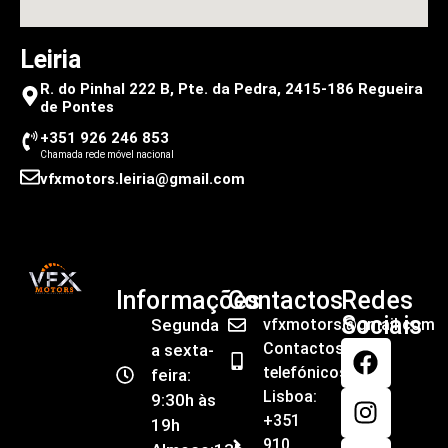
Leiria
R. do Pinhal 222 B, Pte. da Pedra, 2415-186 Regueira
de Pontes
+351 926 246 853
Chamada rede móvel nacional
vfxmotors.leiria@gmail.com
Informações
Contactos
Redes
Sociais
Segunda
vfxmotors@gmail.com
Contactos
a sexta-
telefónicos
feira:
Lisboa:
9:30h às
+351
19h
910