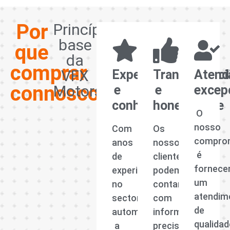
Por
Princípios
base
que
da
comprar
VFX
Experiência
Transparênci
Atend
connosco?
Motors
e
e
excep
conhecimento
honestidade
O
nosso
Com
Os
compro
anos
nossos
é
de
clientes
fornece
experiência
podem
um
no
contar
atendim
sector
com
de
automóvel,
informações
qualidad
a
precisas