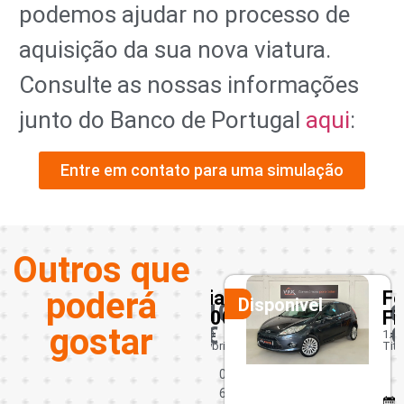
podemos ajudar no processo de
aquisição da sua nova viatura.
Consulte as nossas informações
junto do Banco de Portugal
aqui
:
Entre em contato para uma simulação
Outros que
poderá
edes-
Fiat
Fo
Disponivel
Disponivel
50
10950
6
500C
Fi
gostar
€
€
1.0
1.25
Hybrid
Tit
0
rde
6