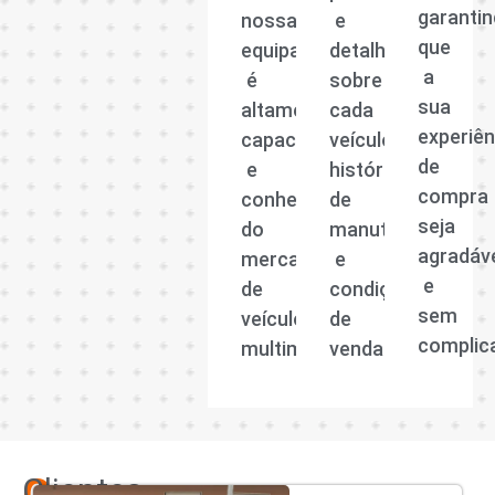
garanti
nossa
e
que
equipa
detalhadas
a
é
sobre
sua
altamente
cada
experiên
capacitada
veículo,
de
e
histórico
compra
conhecedora
de
seja
do
manutenção
agradáv
mercado
e
e
de
condições
sem
veículos
de
complic
multimarcas.
venda.
Clientes