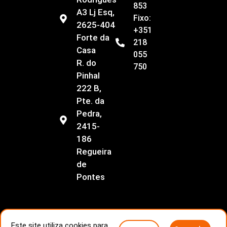
853
A3 Lj Esq,
Fixo:
2625-404
+351
Forte da
218
Casa
055
R. do
750
Pinhal
222 B,
Pte. da
Pedra,
2415-
186
Regueira
de
Pontes
Este site utiliza cookies para