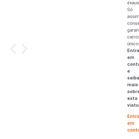
exaus
Só
assi
cons
garan
carro
único
Entr
em
cont
e
saib
mais
sobr
esta
viatu
Entr
em
cont