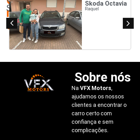
Os
Skoda Octavia
Satisfeitos
nossos
Raquel
clientes
Sobre nós
Na
VFX Motors
,
ajudamos os nossos
clientes a encontrar o
carro certo com
confiança e sem
complicações.