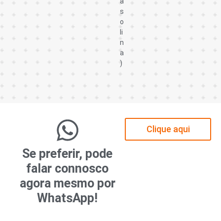
a
s
o
li
n
a
)
Clique aqui
Se preferir, pode
falar connosco
agora mesmo por
WhatsApp!