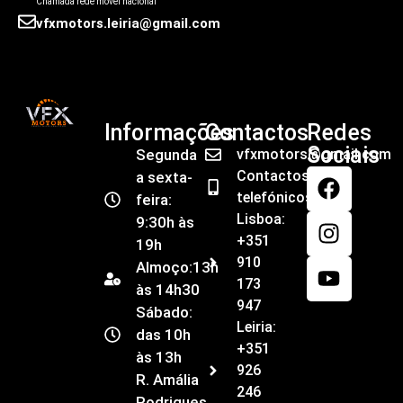
Chamada rede móvel nacional
vfxmotors.leiria@gmail.com
Informações
Contactos
Redes
Sociais
Segunda
vfxmotors@gmail.com
Contactos
a sexta-
telefónicos
feira:
Lisboa:
9:30h às
+351
19h
910
Almoço:13h
173
às 14h30
947
Sábado:
Leiria:
das 10h
+351
às 13h
926
R. Amália
246
Rodrigues