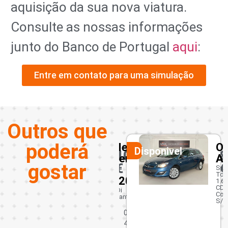
aquisição da sua nova viatura.
Consulte as nossas informações
junto do Banco de Portugal
aqui
:
Entre em contato para uma simulação
Outros que
poderá
Mercedes-
Opel
Renault
Disponivel
Disponivel
10950
8450
10950
Benz
Astra
Captur
gostar
€
€
€
C
Sports
1.5 dCi
Tourer
Exclusive
220
1.6
CDTI
CDi
03 -
Cosmo
Avantgarde
S/S
2015
181 382
0
A
km
4
b