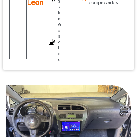
Leon
3
comprovados
7
k
m
G
á
s
o
l
e
o