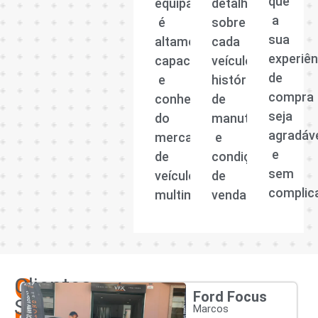
que
equipa
detalhadas
a
é
sobre
sua
altamente
cada
experiên
capacitada
veículo,
de
e
histórico
compra
conhecedora
de
seja
do
manutenção
agradáv
mercado
e
e
de
condições
sem
veículos
de
complic
multimarcas.
venda.
Os
Clientes
Ford Focus
Satisfeitos
nossos
Marcos