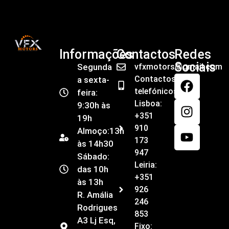
Informações
Contactos
Redes
Sociais
Segunda
vfxmotors@gmail.com
Contactos
a sexta-
telefónicos
feira:
Lisboa:
9:30h às
+351
19h
910
Almoço:13h
173
às 14h30
947
Sábado:
Leiria:
das 10h
+351
às 13h
926
R. Amália
246
Rodrigues
853
A3 Lj Esq,
Fixo: