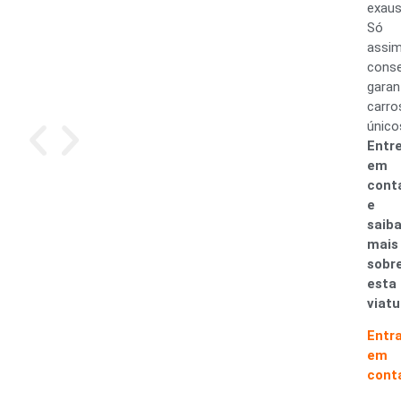
exaus
Só
assi
cons
garan
carro
único
Entr
em
cont
e
saib
mais
sobr
esta
viatu
Entr
em
cont