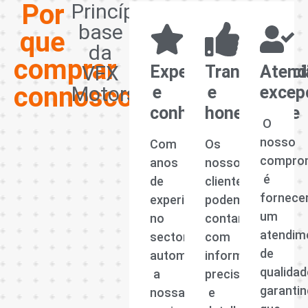
Por
Princípios
base
que
da
comprar
VFX
Experiência
Transparênci
Atend
connosco?
Motors
e
e
excep
conhecimento
honestidade
O
nosso
Com
Os
compro
anos
nossos
é
de
clientes
fornece
experiência
podem
um
no
contar
atendim
sector
com
de
automóvel,
informações
qualidad
a
precisas
garanti
nossa
e