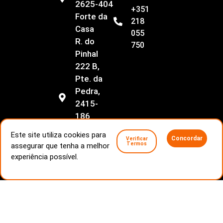
2625-404
+351
Forte da
218
Casa
055
R. do
750
Pinhal
222 B,
Pte. da
Pedra,
2415-
186
Regueira
Este site utiliza cookies para
Concordar
Verificar
de
Termos
assegurar que tenha a melhor
Pontes
experiência possível.
Livro de Reclamações
Conflitos de consumo
Politica de Privacidade