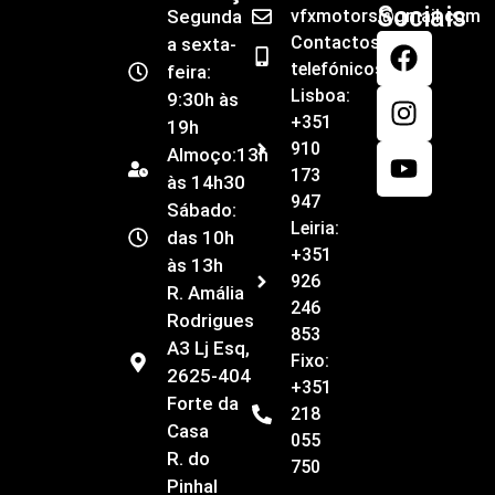
Sociais
Segunda
vfxmotors@gmail.com
Contactos
a sexta-
telefónicos
feira:
Lisboa:
9:30h às
+351
19h
910
Almoço:13h
173
às 14h30
947
Sábado:
Leiria:
das 10h
+351
às 13h
926
R. Amália
246
Rodrigues
853
A3 Lj Esq,
Fixo:
2625-404
+351
Forte da
218
Casa
055
R. do
750
Pinhal