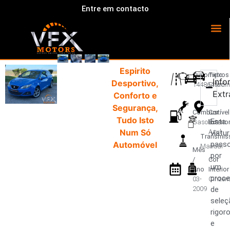
Entre em contacto
Espirito
Quilometros
Tipo
Inf
Desportivo,
144864 km
Citadin
Extr
Conforto e
Segurança,
Combustível
Cor
Tudo Isto
Esta
Gasolina
Exterio
Num Só
Azul
viatu
Transmis
Automóvel
pass
Manual
Mês
por
/
Cor
um
Ano
Interior
proc
03-
Cinzen
2009
de
seleç
rigor
e