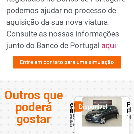
podemos ajudar no processo de
aquisição da sua nova viatura.
Consulte as nossas informações
junto do Banco de Portugal
aqui
:
Entre em contato para uma simulação
Outros que
poderá
edes-
Peugeot
Fo
Disponivel
Disponivel
50
8
6
208
Fi
gostar
950
€
1.2
1.25
PureTech
Tit
€
Style
1