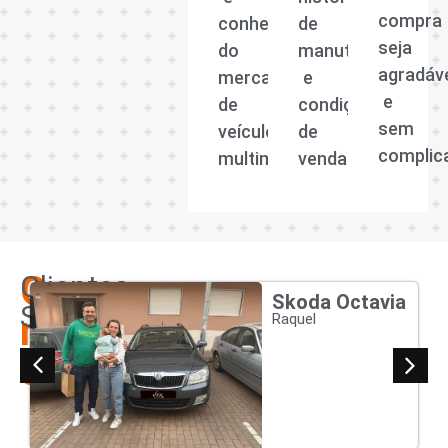
compra
conhecedora
de
seja
do
manutenção
agradáv
mercado
e
e
de
condições
sem
veículos
de
complic
multimarcas.
venda.
Os
Clientes
Skoda Octavia
Satisfeitos
nossos
Raquel
clientes