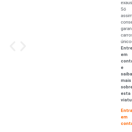
exaus
Só
assi
cons
garan
carro
único
Entr
em
cont
e
saib
mais
sobr
esta
viatu
Entr
em
cont