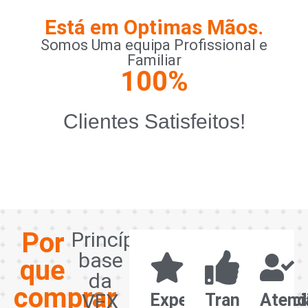
Está em Optimas Mãos.
Somos Uma equipa Profissional e
Familiar
100
%
Clientes Satisfeitos!
Por
Princípios
base
que
da
comprar
VFX
Experiência
Transparênci
Atend