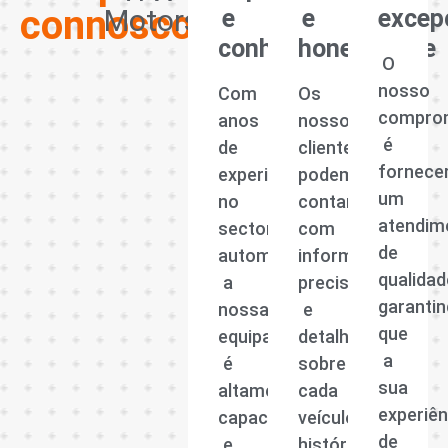
connosco?
Motors
e
e
excep
conhecimento
honestidade
O
nosso
Com
Os
compro
anos
nossos
é
de
clientes
fornece
experiência
podem
um
no
contar
atendim
sector
com
de
automóvel,
informações
qualidad
a
precisas
garanti
nossa
e
que
equipa
detalhadas
a
é
sobre
sua
altamente
cada
experiên
capacitada
veículo,
de
e
histórico