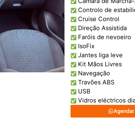
Camara de Marcha-
✅
Controlo de estabil
✅
Cruise Control
✅
Direção Assistida
✅
Faróis de nevoeiro
✅
IsoFix
✅
Jantes liga leve
✅
Kit Mãos Livres
✅
Navegação
✅
Travões ABS
✅
USB
✅
Vidros eléctricos di
✅
Agendar 