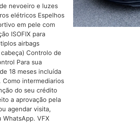
 de nevoeiro e luzes
os elétricos Espelhos
portivo em pele com
ção ISOFIX para
tiplos airbags
e cabeça) Controlo de
ntrol Para sua
 de 18 meses incluída
a. Como intermediarios
nção do seu crédito
ito a aprovação pela
ou agendar visita,
ou WhatsApp. VFX
.