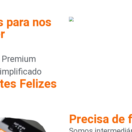
s para nos
r
o Premium
implificado
tes Felizes
Precisa de 
Somos intermediár