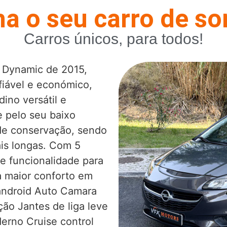
a o seu carro de s
Carros únicos, para todos!
I Dynamic de 2015,
iável e económico,
ino versátil e
e pelo seu baixo
de conservação, sendo
ais longas. Com 5
 e funcionalidade para
ra maior conforto em
android Auto Camara
ção Jantes de liga leve
erno Cruise control