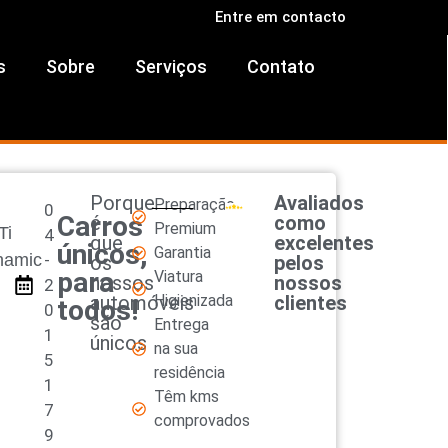
Entre em contacto
s
Sobre
Serviços
Contato
Porque
Avaliados
Preparação
0
Carros
é
como
Premium
Ti
4
que
excelentes
únicos,
Garantia
namic
-
os
pelos
para
Viatura
nossos
nossos
2
automóveis
Higienizada
clientes
todos!
0
são
Entrega
1
únicos
na sua
5
residência
1
Têm kms
7
comprovados
9