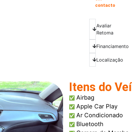
contacto
Avaliar
Retoma
Financiamento
Localização
Itens do Ve
Airbag
✅
Apple Car Play
✅
Ar Condicionado
✅
Bluetooth
✅