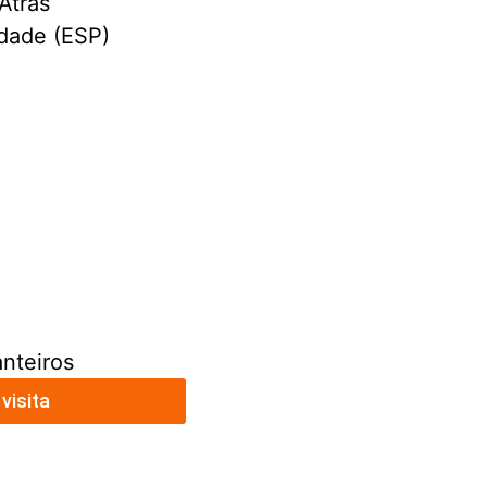
Atrás
idade (ESP)
anteiros
visita