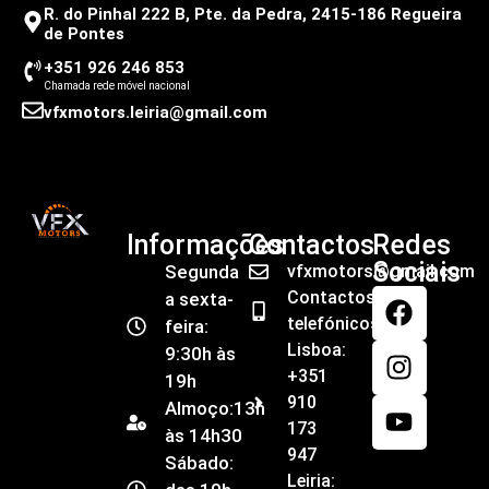
R. do Pinhal 222 B, Pte. da Pedra, 2415-186 Regueira
de Pontes
+351 926 246 853
Chamada rede móvel nacional
vfxmotors.leiria@gmail.com
Informações
Contactos
Redes
Sociais
Segunda
vfxmotors@gmail.com
Contactos
a sexta-
telefónicos
feira:
Lisboa:
9:30h às
+351
19h
910
Almoço:13h
173
às 14h30
947
Sábado:
Leiria: