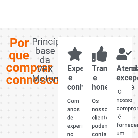
Por
Princípios
base
que
da
comprar
VFX
Experiência
Transparênci
Atend
connosco?
Motors
e
e
excep
conhecimento
honestidade
O
nosso
Com
Os
compro
anos
nossos
é
de
clientes
fornece
experiência
podem
um
no
contar