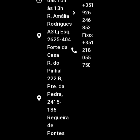
das 10h
+351
às 13h
926
R. Amália
246
Rodrigues
853
A3 Lj Esq,
Fixo:
2625-404
+351
Forte da
218
Casa
055
R. do
750
Pinhal
222 B,
Pte. da
Pedra,
2415-
186
Regueira
de
Pontes