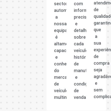
atendim
sector
com
de
automóvel,
informações
qualidad
a
precisas
garanti
nossa
e
que
equipa
detalhadas
a
é
sobre
sua
altamente
cada
experiên
capacitada
veículo,
de
e
histórico
compra
conhecedora
de
seja
do
manutenção
agradáv
mercado
e
e
de
condições
sem
veículos
de
complic
multimarcas.
venda.