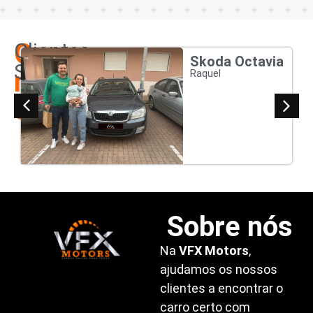
Os
Clientes
Skoda Octavia
Satisfeitos
nossos
Raquel
clientes
Sobre nós
Na
VFX Motors
,
ajudamos os nossos
clientes a encontrar o
carro certo com