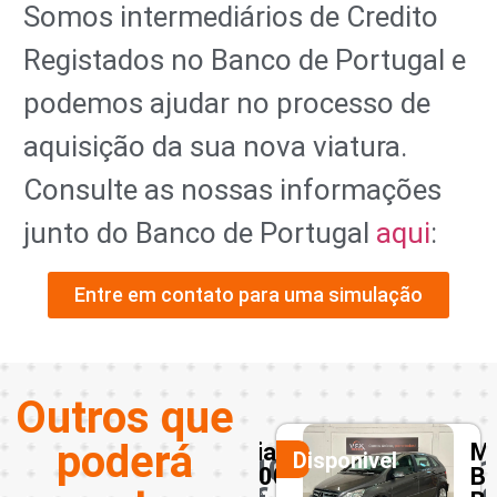
Somos intermediários de Credito
Registados no Banco de Portugal e
podemos ajudar no processo de
aquisição da sua nova viatura.
Consulte as nossas informações
junto do Banco de Portugal
aqui
:
Entre em contato para uma simulação
Outros que
poderá
a
Fiat
Me
Disponivel
Disponivel
0
10950
1
d
500C
B
1.0