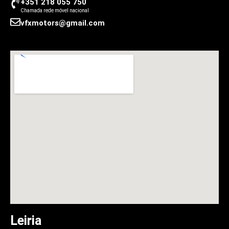
+351 218 055 750
Chamada rede móvel nacional
vfxmotors@gmail.com
Leiria