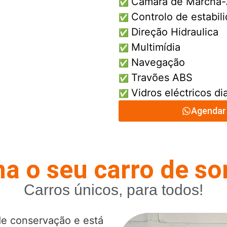
Camara de Marcha-
✅
Controlo de estabil
✅
Direção Hidraulica
✅
Multimídia
✅
Navegação
✅
Travões ABS
✅
Vidros eléctricos di
✅
Agendar 
a o seu carro de s
Carros únicos, para todos!
de conservação e está