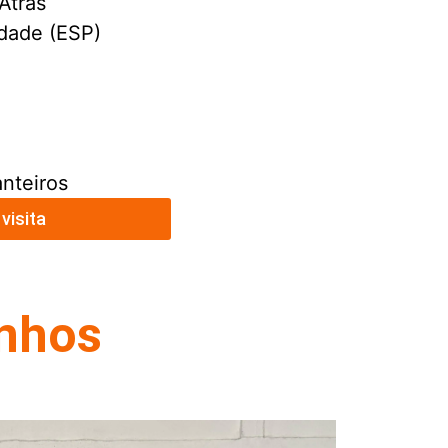
Atrás
idade (ESP)
anteiros
visita
onhos