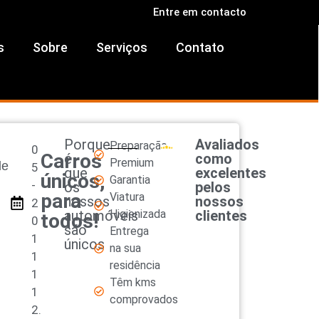
Entre em contacto
s
Sobre
Serviços
Contato
Porque
Avaliados
Preparação
0
Carros
é
como
Premium
le
5
que
excelentes
únicos,
Garantia
-
os
pelos
para
Viatura
nossos
nossos
2
automóveis
Higienizada
clientes
todos!
0
são
Entrega
1
únicos
na sua
1
residência
1
Têm kms
1
comprovados
2.