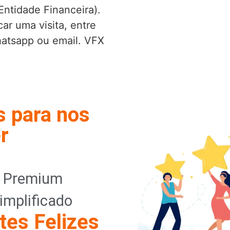
Entidade Financeira).
ar uma visita, entre
hatsapp ou email. VFX
s para nos
r
o Premium
implificado
tes Felizes