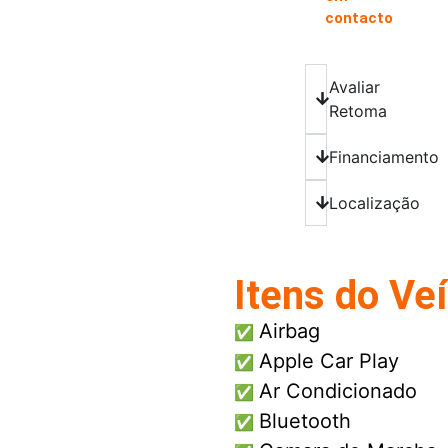
contacto
Avaliar
Retoma
Financiamento
Localização
Itens do Ve
Airbag
✅
Apple Car Play
✅
Ar Condicionado
✅
Bluetooth
✅