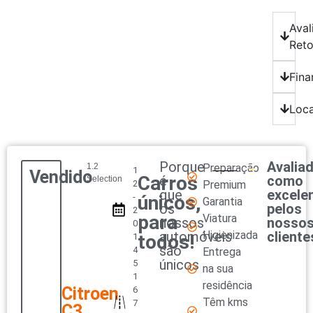
Aval
Ret
Fina
Loca
Porque
Avalia
1.2
Preparação
1
Vendido
Carros
é
como
Selection
2
Premium
que
excele
-
únicos,
Garantia
os
pelos
2
para
Viatura
nossos
nosso
0
automóveis
Higienizada
cliente
todos!
1
são
4
Entrega
únicos
5
na sua
1
residência
Citroen
6
Têm kms
7
C3