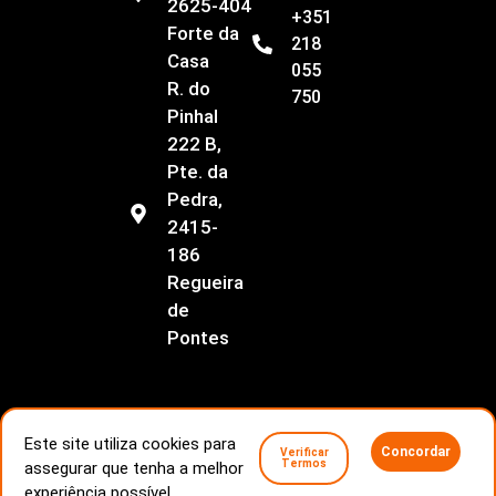
2625-404
+351
Forte da
218
Casa
055
R. do
750
Pinhal
222 B,
Pte. da
Pedra,
2415-
186
Regueira
de
Pontes
Este site utiliza cookies para
Concordar
Verificar
Livro de Reclamações
Conflitos de consumo
Termos
assegurar que tenha a melhor
Politica de Privacidade
experiência possível.