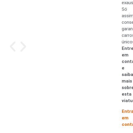
exaus
Só
assi
cons
garan
carro
único
Entr
em
cont
e
saib
mais
sobr
esta
viatu
Entr
em
cont