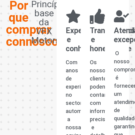
Por
Princípios
base
que
da
comprar
VFX
Experiência
Transparênci
Atend
connosco?
Motors
e
e
excep
conhecimento
honestidade
O
nosso
Com
Os
compro
anos
nossos
é
de
clientes
fornece
experiência
podem
um
no
contar
atendim
sector
com
de
automóvel,
informações
qualidad
a
precisas
garanti
nossa
e
que