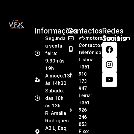
Informações
Contactos
Redes
Sociais
Segunda
vfxmotors@gmail.com
Contactos
a sexta-
telefónicos
feira:
Lisboa:
9:30h às
+351
19h
910
Almoço:13h
173
às 14h30
947
Sábado:
Leiria:
das 10h
+351
às 13h
926
R. Amália
246
Rodrigues
853
A3 Lj Esq,
Fixo: