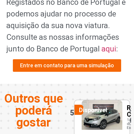
Registados no Banco de Portugal e
podemos ajudar no processo de
aquisição da sua nova viatura.
Consulte as nossas informações
junto do Banco de Portugal
aqui
:
Entre em contato para uma simulação
Outros que
poderá
a
Renault
Me
Disponivel
Disponivel
18450
10950
1
eed
Captur
B
gostar
€
€
€
W
B
1.5
dCi
1
Exclusive
DI
CDI