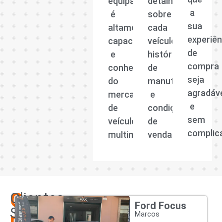
equipa
detalhadas
a
é
sobre
sua
altamente
cada
experiên
capacitada
veículo,
de
e
histórico
compra
conhecedora
de
seja
do
manutenção
agradáv
mercado
e
e
de
condições
sem
veículos
de
complic
multimarcas.
venda.
Os
Clientes
Ford Focus
Satisfeitos
nossos
Marcos