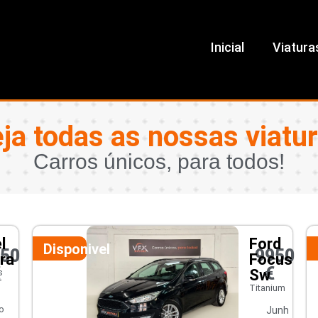
Inicial
Viatura
ja todas as nossas viatu
Carros únicos, para todos!
l
Ford
Disponivel
450
9950
ra
Focus
€
€
Sw
s
r
Titanium
o
Junh