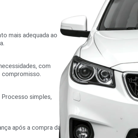
nto mais adequada ao
a.
 necessidades, com
m compromisso.
o. Processo simples,
rança após a compra da