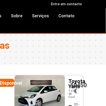
Entre em contacto
s
Sobre
Serviços
Contato
ras
Toyota
Disponivel
10450
Yaris
€
1.4 D-
4D
Cool
09 -