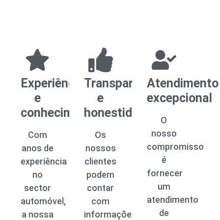
Experiência
Transparência
Atendimento
e
e
excepcional
conhecimento
honestidade
O
nosso
Com
Os
compromisso
anos de
nossos
é
experiência
clientes
fornecer
no
podem
um
sector
contar
atendimento
automóvel,
com
de
a nossa
informações