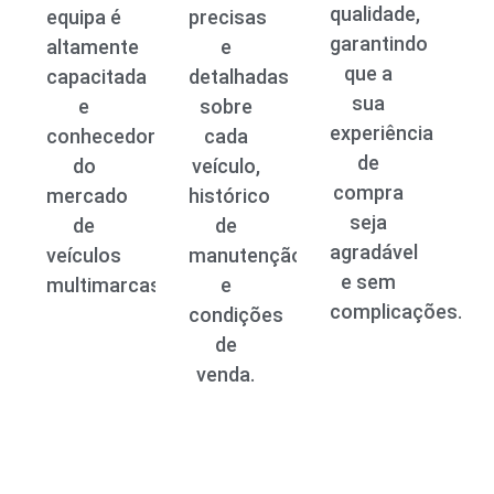
qualidade,
equipa é
precisas
garantindo
altamente
e
que a
capacitada
detalhadas
sua
e
sobre
experiência
conhecedora
cada
de
do
veículo,
compra
mercado
histórico
seja
de
de
agradável
veículos
manutenção
e sem
multimarcas.
e
complicações.
condições
de
venda.