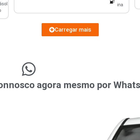
ásol
ina
o
Carregar mais
r connosco agora mesmo por What