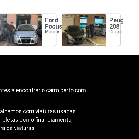
Ford
Peugeot
Focus
208
Marcos
Graça
ntes a encontrar o carro certo com
abalhamos com viaturas usadas
mpletas como financiamento,
a de viaturas.