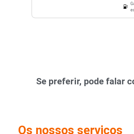
G
e
Se preferir, pode fala
Os nossos serviços