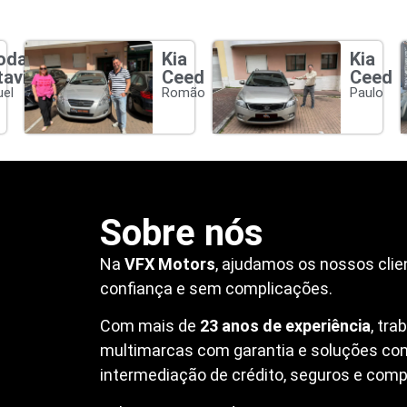
oda
Kia
Kia
tavia
Ceed
Ceed
el
Romão
Paulo
Sobre nós
Na
VFX Motors
, ajudamos os nossos clie
confiança e sem complicações.
Com mais de
23 anos de experiência
, tr
multimarcas com garantia e soluções co
intermediação de crédito, seguros e compr