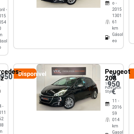
o -
2015
ril -
1301
015
61
054
km
0
Gásol
m
eo
ásol
o
cedes-
Peugeot
Disponivel
0950
8
nz
208
€
950
1.2
PureTech
€
0
Style
11 -
 -
2016
011
59
52
014
38
km
m
Gasol