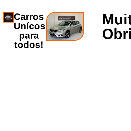
Mui
Carros
Unícos,
Obr
para
todos!